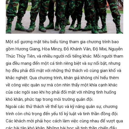
Một số gương mặt tiêu biểu từng tham gia chương trình bao
gồm Hương Giang, Hòa Minzy, Đỗ Khánh Vân, Độ Mixi, Nguyễn
Thúc Thùy Tiên, và nhiều người nổi tiếng khác. Mỗi người tham
gia đều mang đến một cá tính riêng biệt và sự nổi bật, nhưng
họ đều phải đối mặt với những thử thách vô cùng gian khổ và
khắc nghiệt. Qua chương trình, khán giả không chỉ hiểu thêm
về công việc quân sự mà còn nhìn thấy một khía cạnh khác
của các ngôi sao khi họ phải đối mặt với những tình huống
khó khăn, phức tạp trong môi trường quân đội.
Ngoài các thử thách về thể lực và kỹ năng quân sự, chương
trình còn chú trọng đến yếu tố kỷ luật và tinh thần đồng đội.
Các khách mời phải học cách làm việc cùng nhau để vượt qua
các bài tập khó khăn. Những bài học về tinh thần chiến đấu,