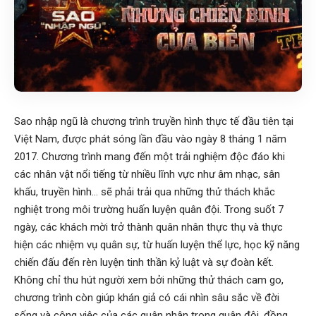
Sao nhập ngũ là chương trình truyền hình thực tế đầu tiên tại
Việt Nam, được phát sóng lần đầu vào ngày 8 tháng 1 năm
2017. Chương trình mang đến một trải nghiệm độc đáo khi
các nhân vật nổi tiếng từ nhiều lĩnh vực như âm nhạc, sân
khấu, truyền hình… sẽ phải trải qua những thử thách khắc
nghiệt trong môi trường huấn luyện quân đội. Trong suốt 7
ngày, các khách mời trở thành quân nhân thực thụ và thực
hiện các nhiệm vụ quân sự, từ huấn luyện thể lực, học kỹ năng
chiến đấu đến rèn luyện tinh thần kỷ luật và sự đoàn kết.
Không chỉ thu hút người xem bởi những thử thách cam go,
chương trình còn giúp khán giả có cái nhìn sâu sắc về đời
sống và công việc của các quân nhân trong quân đội, đồng