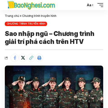
Aa
Trang chủ
»
Chương trình truyền hình
CHƯƠNG TRÌNH TRUYỀN HÌNH
Sao nhập ngũ – Chương trình
giải trí phá cách trên HTV