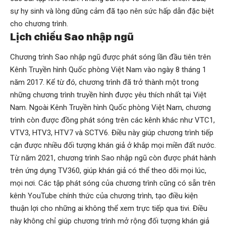
sự hy sinh và lòng dũng cảm đã tạo nên sức hấp dẫn đặc biệt
cho chương trình.
Lịch chiếu Sao nhập ngũ
Chương trình Sao nhập ngũ được phát sóng lần đầu tiên trên
Kênh Truyền hình Quốc phòng Việt Nam vào ngày 8 tháng 1
năm 2017. Kể từ đó, chương trình đã trở thành một trong
những chương trình truyền hình được yêu thích nhất tại Việt
Nam. Ngoài Kênh Truyền hình Quốc phòng Việt Nam, chương
trình còn được đồng phát sóng trên các kênh khác như VTC1,
VTV3, HTV3, HTV7 và SCTV6. Điều này giúp chương trình tiếp
cận được nhiều đối tượng khán giả ở khắp mọi miền đất nước.
Từ năm 2021, chương trình Sao nhập ngũ còn được phát hành
trên ứng dụng TV360, giúp khán giả có thể theo dõi mọi lúc,
mọi nơi. Các tập phát sóng của chương trình cũng có sẵn trên
kênh YouTube chính thức của chương trình, tạo điều kiện
thuận lợi cho những ai không thể xem trực tiếp qua tivi. Điều
này không chỉ giúp chương trình mở rộng đối tượng khán giả