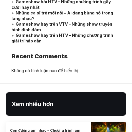
Gameshow hài HTV – Những chương trình gây
cười hay nhất
Những ca sĩ trẻ mới nổi – Ai đang bùng nổ trong
làng nhạc?
Gameshow hay trên VTV – Những show truyền
hình đình đám
Gameshow hay trên HTV – Những chương trình
giải trí hấp dẫn
Recent Comments
Không có bình luận nào để hiển thị.
Xem nhiều hơn
Con đường âm nhạc – Chương trình âm