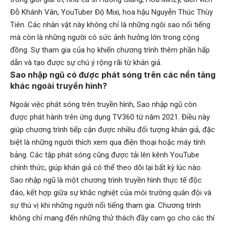
Đỗ Khánh Vân, YouTuber Độ Mixi, hoa hậu Nguyễn Thúc Thùy
Tiên. Các nhân vật này không chỉ là những ngôi sao nổi tiếng
mà còn là những người có sức ảnh hưởng lớn trong cộng
đồng. Sự tham gia của họ khiến chương trình thêm phần hấp
dẫn và tạo được sự chú ý rộng rãi từ khán giả.
Sao nhập ngũ có được phát sóng trên các nền tảng
khác ngoài truyền hình?
Ngoài việc phát sóng trên truyền hình, Sao nhập ngũ còn
được phát hành trên ứng dụng TV360 từ năm 2021. Điều này
giúp chương trình tiếp cận được nhiều đối tượng khán giả, đặc
biệt là những người thích xem qua điện thoại hoặc máy tính
bảng. Các tập phát sóng cũng được tải lên kênh YouTube
chính thức, giúp khán giả có thể theo dõi lại bất kỳ lúc nào.
Sao nhập ngũ là một chương trình truyền hình thực tế độc
đáo, kết hợp giữa sự khắc nghiệt của môi trường quân đội và
sự thú vị khi những người nổi tiếng tham gia. Chương trình
không chỉ mang đến những thử thách đầy cam go cho các thí