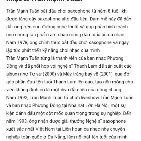
Trần Mạnh Tuấn bắt đầu chơi saxophone từ năm 8 tuổi, khi
được tặng cây saxophone alto đầu tiên. Đam mê này đã dẫn
dắt ông trên con đường nghệ thuật và góp phần hình thành
nên những tác phẩm âm nhạc mang đậm dấu ấn cá nhân.
Năm 1978, ông chính thức bắt đầu chơi saxophone và ngay
lập tức phát triển kỹ năng chơi nhạc của mình.
Trần Mạnh Tuấn từng là thành viên của ban nhạc Phương
Đồng và đã phối hợp với nghệ sĩ Thanh Lam để sản xuất các
album như Tự sự (2000) và Mây trắng bay về (2001), qua đó
góp phần đưa tên tuổi Thanh Lam lên cao, tạo nền móng cho
việc khẳng định cô là một diva đầu tiên của công chúng.
Năm 1992, Trần Mạnh Tuấn tổ chức liveshow Trần Mạnh Tuấn
và ban nhạc Phương Đông tại Nhà hát Lớn Hà Nội, một sự
kiện đánh dấu một cột mốc quan trọng trong sự nghiệp. Đến
năm 1993, ông nhận được giải thưởng Nghệ sĩ saxophone
xuất sắc nhất Việt Nam tại Liên hoan ca nhạc nhẹ chuyên
nghiệp toàn quốc ở Đà Nẵng, làm nổi bật tên tuổi của mình