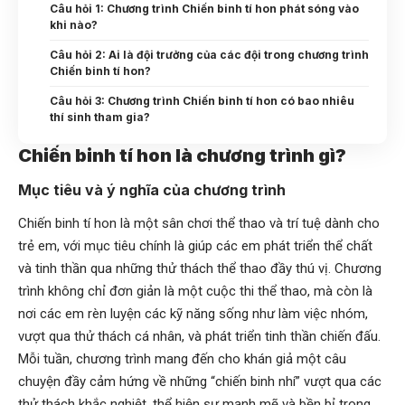
Câu hỏi 1: Chương trình Chiến binh tí hon phát sóng vào
khi nào?
Câu hỏi 2: Ai là đội trưởng của các đội trong chương trình
Chiến binh tí hon?
Câu hỏi 3: Chương trình Chiến binh tí hon có bao nhiêu
thí sinh tham gia?
Chiến binh tí hon là chương trình gì?
Mục tiêu và ý nghĩa của chương trình
Chiến binh tí hon là một sân chơi thể thao và trí tuệ dành cho
trẻ em, với mục tiêu chính là giúp các em phát triển thể chất
và tinh thần qua những thử thách thể thao đầy thú vị. Chương
trình không chỉ đơn giản là một cuộc thi thể thao, mà còn là
nơi các em rèn luyện các kỹ năng sống như làm việc nhóm,
vượt qua thử thách cá nhân, và phát triển tinh thần chiến đấu.
Mỗi tuần, chương trình mang đến cho khán giả một câu
chuyện đầy cảm hứng về những “chiến binh nhí” vượt qua các
thử thách khắc nghiệt, thể hiện sự mạnh mẽ và bền bỉ trong