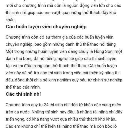
mới cho chương trình mà còn là nguồn động viên lớn cho các
thí sinh nhí, giúp các em vượt qua những thử thách đầy khó
khăn.
Các huấn luyện viên chuyên nghiệp
Chương trình còn có sự tham gia của các huấn luyện viên
chuyên nghiệp, bao gồm những danh thủ thể thao nổi tiếng.
Một trong những huấn luyện viên đáng chú ý là Hồng Sơn, một
danh thủ bóng đá nổi tiếng, người sẽ giúp các thí sinh luyện
tập và thi đấu trong các thử thách thể thao. Các huấn luyện
viên này sẽ hỗ trợ các thí sinh trong việc cải thiện kỹ năng thi
đấu, đồng thời chia sẻ kinh nghiệm quý báu từ chính sự nghiệp
thể thao của mình.
Các thí sinh nhí
Chương trình quy tụ 24 thí sinh nhí đến từ khắp các vùng miền
trên cả nước. Những thí sinh này đều là những tài năng nhí đầy
triển vọng, có khả năng vượt qua nhiều thử thách khó khăn.
Các em không chỉ thể hiện tài năng thể thao mà còn bộc lộ