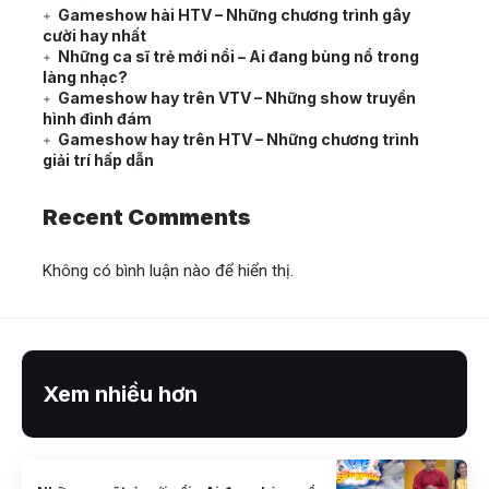
Gameshow hài HTV – Những chương trình gây
cười hay nhất
Những ca sĩ trẻ mới nổi – Ai đang bùng nổ trong
làng nhạc?
Gameshow hay trên VTV – Những show truyền
hình đình đám
Gameshow hay trên HTV – Những chương trình
giải trí hấp dẫn
Recent Comments
Không có bình luận nào để hiển thị.
Xem nhiều hơn