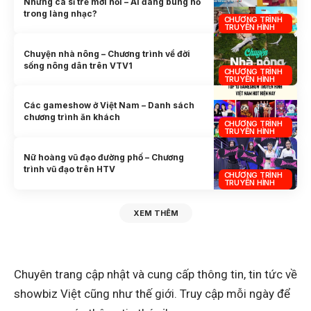
Những ca sĩ trẻ mới nổi – Ai đang bùng nổ
trong làng nhạc?
CHƯƠNG TRÌNH
TRUYỀN HÌNH
Chuyện nhà nông – Chương trình về đời
sống nông dân trên VTV1
CHƯƠNG TRÌNH
TRUYỀN HÌNH
Các gameshow ở Việt Nam – Danh sách
chương trình ăn khách
CHƯƠNG TRÌNH
TRUYỀN HÌNH
Nữ hoàng vũ đạo đường phố – Chương
trình vũ đạo trên HTV
CHƯƠNG TRÌNH
TRUYỀN HÌNH
XEM THÊM
Chuyên trang cập nhật và cung cấp thông tin, tin tức về
showbiz Việt cũng như thế giới. Truy cập mỗi ngày để