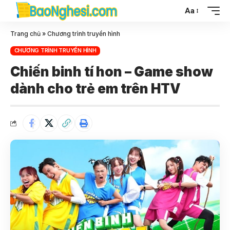
Aa
Trang chủ
»
Chương trình truyền hình
CHƯƠNG TRÌNH TRUYỀN HÌNH
Chiến binh tí hon – Game show
dành cho trẻ em trên HTV