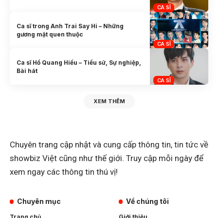
CA SĨ
Ca sĩ trong Anh Trai Say Hi – Những
gương mặt quen thuộc
CA SĨ
Ca sĩ Hồ Quang Hiếu – Tiểu sử, Sự nghiệp,
Bài hát
CA SĨ
XEM THÊM
Chuyên trang cập nhật và cung cấp thông tin, tin tức về
showbiz Việt cũng như thế giới. Truy cập mỗi ngày để
xem ngay các thông tin thú vị!
Chuyên mục
Về chúng tôi
Trang chủ
Giới thiệu