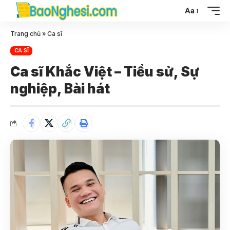
Aa
Trang chủ
»
Ca sĩ
CA SĨ
Ca sĩ Khắc Việt – Tiểu sử, Sự
nghiệp, Bài hát